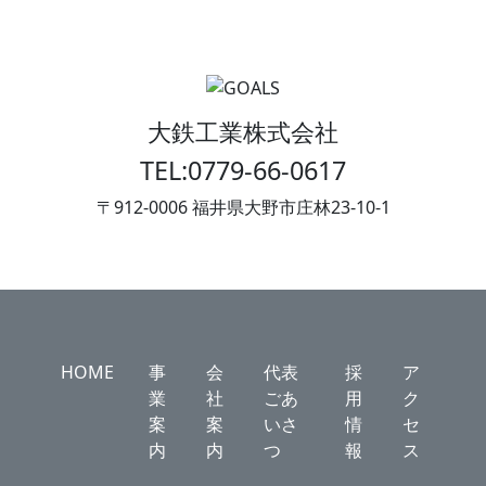
大鉄工業株式会社
TEL:0779-66-0617
〒912-0006 福井県大野市庄林23-10-1
HOME
事
会
代表
採
ア
業
社
ごあ
用
ク
案
案
いさ
情
セ
内
内
つ
報
ス